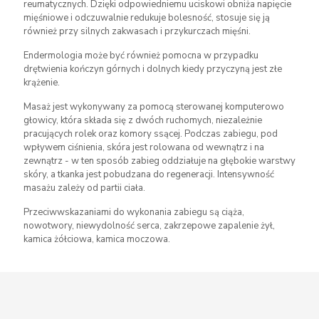
reumatycznych. Dzięki odpowiedniemu uciskowi obniża napięcie
mięśniowe i odczuwalnie redukuje bolesność, stosuje się ją
również przy silnych zakwasach i przykurczach mięśni.
Endermologia może być również pomocna w przypadku
drętwienia kończyn górnych i dolnych kiedy przyczyną jest złe
krążenie.
Masaż jest wykonywany za pomocą sterowanej komputerowo
głowicy, która składa się z dwóch ruchomych, niezależnie
pracujących rolek oraz komory ssącej. Podczas zabiegu, pod
wpływem ciśnienia, skóra jest rolowana od wewnątrz i na
zewnątrz - w ten sposób zabieg oddziałuje na głębokie warstwy
skóry, a tkanka jest pobudzana do regeneracji. Intensywność
masażu zależy od partii ciała.
Przeciwwskazaniami do wykonania zabiegu są ciąża,
nowotwory, niewydolność serca, zakrzepowe zapalenie żył,
kamica żółciowa, kamica moczowa.